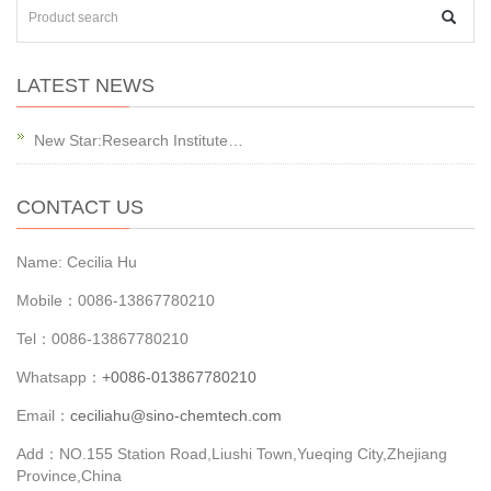
LATEST NEWS
New Star:Research Institute…
CONTACT US
Name: Cecilia Hu
Mobile：0086-13867780210
Tel：0086-13867780210
Whatsapp：
+0086-013867780210
Email：
ceciliahu@sino-chemtech.com
Add：NO.155 Station Road,Liushi Town,Yueqing City,Zhejiang
Province,China